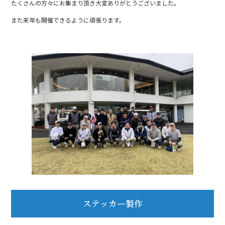
たくさんの方々にお集まり頂き大変ありがとうございました。
o
o
また来年も開催できるように頑張ります。
k
ステッカー製作