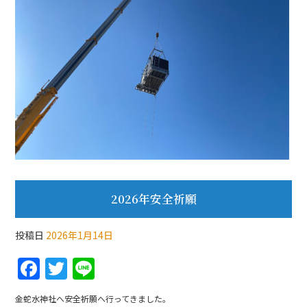
2026年安全祈願
投稿日
2026年1月14日
F
T
Li
a
w
n
金蛇水神社へ安全祈願へ行ってきました。