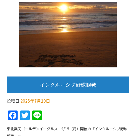
b
o
o
k
インクルーシブ野球観戦
投稿日
2025年7月10日
F
T
Li
a
w
n
東北楽天ゴールデンイーグルス 9/15（月）開催の「インクルーシブ野球
c
itt
e
観戦」に