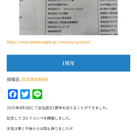
https://www.rakuteneagles.jp/company/sponsor/
1周年
投稿日
2025年4月4日
F
T
Li
a
w
n
2025年4月3日にて会社設立1周年を迎えることができました。
c
itt
e
記念してゴルフコンペを開催しました。
e
er
天気は寒く午後からは雨も降りましたが
b