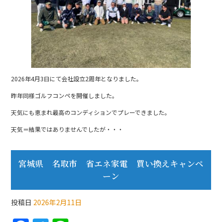
o
o
k
2026年4月3日にて会社設立2周年となりました。
昨年同様ゴルフコンペを開催しました。
天気にも恵まれ最高のコンディションでプレーできました。
天気＝結果ではありませんでしたが・・・
宮城県 名取市 省エネ家電 買い換えキャンペ
ーン
投稿日
2026年2月11日