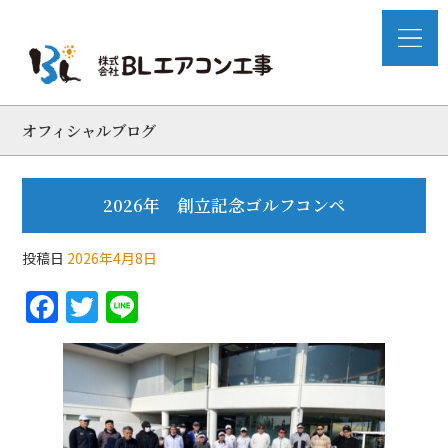
オフィシャルブログ
2026年 創立記念ゴルフコンペ
投稿日
2026年4月8日
F
T
Li
a
w
n
c
itt
e
e
er
b