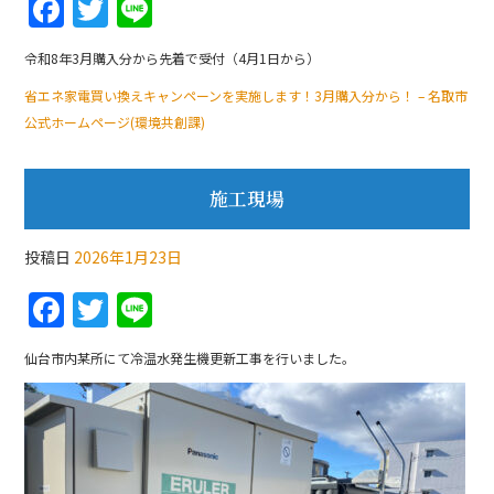
F
T
Li
a
w
n
令和8年3月購入分から先着で受付（4月1日から）
c
itt
e
省エネ家電買い換えキャンペーンを実施します！3月購入分から！ – 名取市
e
er
公式ホームページ(環境共創課)
b
o
施工現場
o
k
投稿日
2026年1月23日
F
T
Li
a
w
n
仙台市内某所にて冷温水発生機更新工事を行いました。
c
itt
e
e
er
b
o