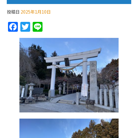
投稿日
2025年1月10日
F
T
Li
a
w
n
c
itt
e
e
er
b
o
o
k