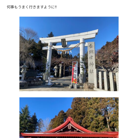
c
itt
e
何事もうまく行きますように!!
e
er
b
o
o
k