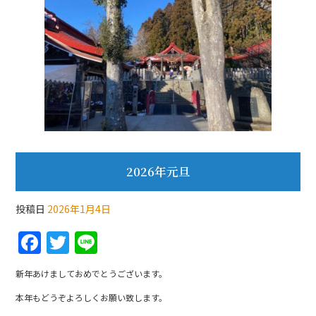
2026年元旦
投稿日
2026年1月4日
F
T
Li
a
w
n
新年あけましておめでとうございます。
c
itt
e
本年もどうぞよろしくお願い致します。
e
er