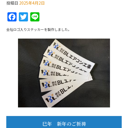
投稿日
2025年4月2日
F
T
Li
a
w
n
会社ロゴ入りステッカーを製作しました。
c
itt
e
e
er
b
o
o
k
巳年 新年のご祈祷