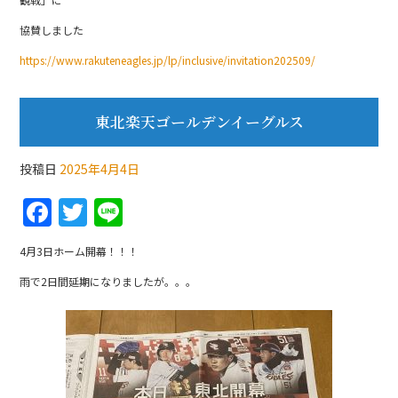
e
er
協賛しました
b
https://www.rakuteneagles.jp/lp/inclusive/invitation202509/
o
o
東北楽天ゴールデンイーグルス
k
投稿日
2025年4月4日
F
T
Li
a
w
n
4月3日ホーム開幕！！！
c
itt
e
雨で2日間延期になりましたが。。。
e
er
b
o
o