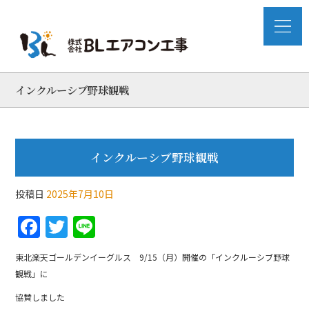
インクルーシブ野球観戦
インクルーシブ野球観戦
投稿日
2025年7月10日
F
T
Li
a
w
n
東北楽天ゴールデンイーグルス 9/15（月）開催の「インクルーシブ野球
c
itt
e
観戦」に
e
er
協賛しました