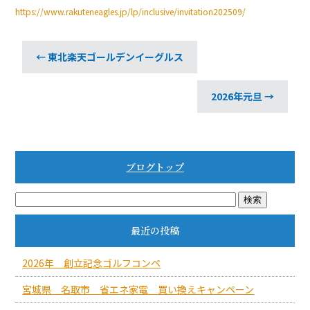
b
https://www.rakuteneagles.jp/lp/inclusive/invitation202509/
o
o
←
東北楽天ゴールデンイーグルス
k
2026年元旦
→
ブログトップ
最近の投稿
2026年 創立記念ゴルフコンペ
宮城県 名取市 省エネ家電 買い換えキャンペーン