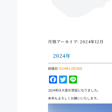
月別アーカイブ:
2024年12月
2024年
投稿日
2024年12月28日
F
T
Li
a
w
n
2024年は大変お世話になりました。
c
itt
e
来年もよろしくお願いいたします。
e
er
b