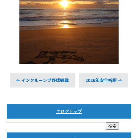
b
o
o
k
←
インクルーシブ野球観戦
2026年安全祈願
→
ブログトップ