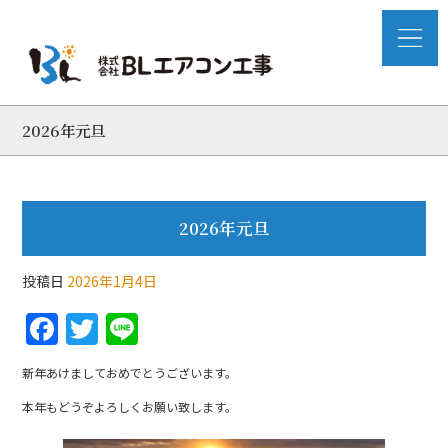
2026年元旦
2026年元旦
投稿日
2026年1月4日
F
T
Li
a
w
n
新年あけましておめでとうございます。
c
itt
e
本年もどうぞよろしくお願い致します。
e
er