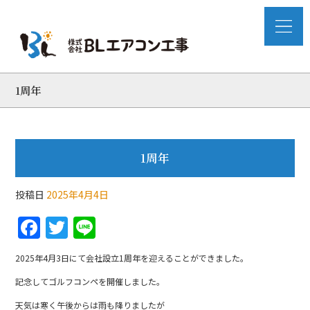
1周年
1周年
投稿日
2025年4月4日
F
T
Li
a
w
n
2025年4月3日にて会社設立1周年を迎えることができました。
c
itt
e
記念してゴルフコンペを開催しました。
e
er
天気は寒く午後からは雨も降りましたが