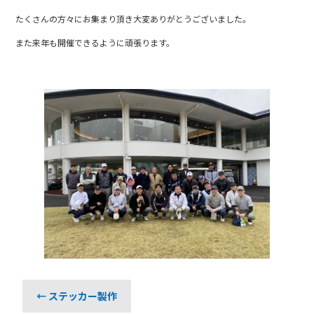
b
たくさんの方々にお集まり頂き大変ありがとうございました。
o
o
また来年も開催できるように頑張ります。
k
←
ステッカー製作