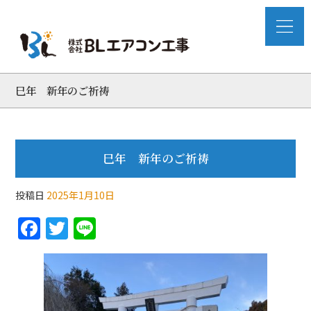
巳年 新年のご祈祷
巳年 新年のご祈祷
投稿日
2025年1月10日
F
T
Li
a
w
n
c
itt
e
e
er