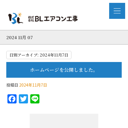
2024 11月 07
日別アーカイブ:
2024年11月7日
ホームページを公開しました。
投稿日
2024年11月7日
F
T
Li
a
w
n
c
itt
e
e
er